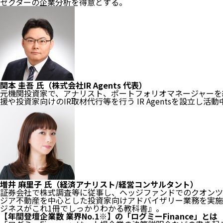
セクターの企業分析を得意とする。
関本 圭吾 氏（株式会社IR Agents 代表）
元機関投資家で、アナリスト、ポートフォリオマネージャーを
援や投資家向けのIR取材代行等を行う IR Agentsを設立し活
増井 麻里子 氏（経済アナリスト/経営コンサルタント）
証券会社で株式調査等に従事し、ヘッジファンドでのクオンツ
ジア不動産を中心とした投資家向けアドバイザリー業務を実施。
ジネスがこれ1冊でしっかりわかる教科書』。
【年間登壇企業数 業界No.1※】の「ログミーFinance」とは