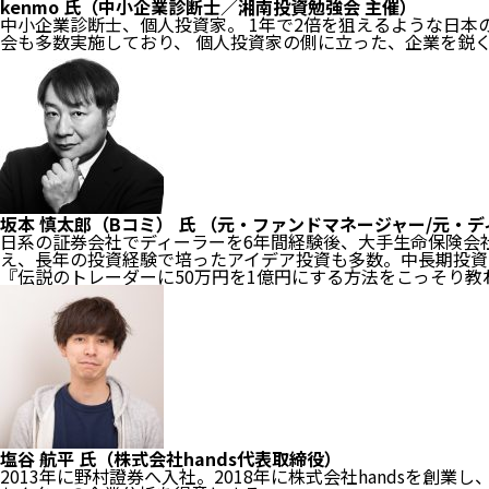
kenmo 氏（中小企業診断士／湘南投資勉強会 主催）
中小企業診断士、個人投資家。 1年で2倍を狙えるような日本の
会も多数実施しており、 個人投資家の側に立った、企業を鋭
坂本 慎太郎（Bコミ） 氏 （元・ファンドマネージャー/元・
日系の証券会社でディーラーを6年間経験後、大手生命保険会
え、長年の投資経験で培ったアイデア投資も多数。中長期投資
『伝説のトレーダーに50万円を1億円にする方法をこっそり教
塩谷 航平 氏（株式会社hands代表取締役）
2013年に野村證券へ入社。2018年に株式会社handsを