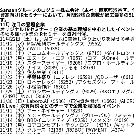
Sansanグループのログミー株式会社（本社：東京都渋谷区、代
資家向けIRセミナーにおいて、月間登壇企業数が過去最多の5
す。
11月 注目の登壇企業
オリジナル IRセミナー：企業の基本理解を中心としたイベン
多種多様な企業のIRセミナーを毎週開催。
11月22日（土）は、AIブームに関連し盛り上がりを見せる半
11/12（水）M&A総研ホールディングス（9552）
11/14（金）eWeLL（5038）
11/15（土）アニコムホールディングス（8715）/ダイトロン（76
11/17（月）エヌ・シー・エヌ（7057）/コマースOneホール
11/18（火）スターフライヤー（9206）/コプロ・ホールディン
11/19（水）ナイス（8089）/うるる（3979）
11/21（金）住友林業（1911）
11/22（土）
半導体祭り
（エブレン（6599）/QDレーザ（66
11/23（日）日本ナレッジ（5252）/アクセスグループ・ホール
11/26（水）小松製作所（6301）
11/29（土）ヒガシホールディングス（9029）/K&Oエナジ
（2497）/No.1（3562）
11/30（日）Laboro.AI（5586）/石油資源開発（1662）/AI 
IR Live：決算解説などのテーマで企業を深掘るイベント
11/11（火）アートネイチャー（7823）
11/13（木）ＹＣＰホールディングス（グローバル）リミテッド
11/14（金）BBDイニシアティブ（5259）/スタメン（4019）
11/17（月）コアコンセプト・テクノロジー（4371）/キットア
11/18（火）クルーズ（2138）/ROBOT PAYMENT（4374）