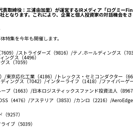
表取締役：三浦由加里）が運営するIRメディア「ログミーFina
1社となります。これにより、企業と個人投資家の対話機会をさ
ト
導体特集を今年も開催します。
09）/ストライダーズ（9816）/テノ.ホールディングス（7037）
ディングス（4496）
グス（7059）
13）/東京応化工業（4186）/トレックス・セミコンダクター（66
ディングス（7042）/インターライフ（1418）/ファイバーゲー
グループ（1663）/日本ロジスティックスファンド投資法人（89
CROSS（4476）/アステリア（3853）/カンロ（2216）/AeroEdg
（9257）
ライブ（5039）