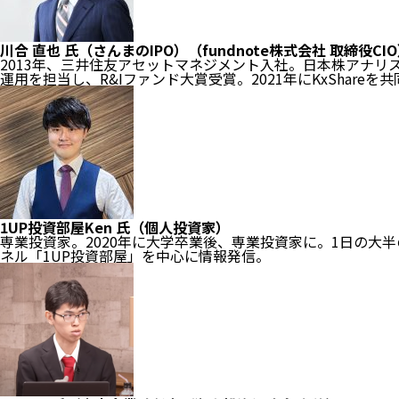
川合 直也 氏（さんまのIPO）（fundnote株式会社 取締役CI
2013年、三井住友アセットマネジメント入社。
日本株アナリ
運用を担当し、R&Iファンド大賞受賞。
2021年にKxShare
1UP投資部屋Ken 氏（個人投資家）
専業投資家。2020年に大学卒業後、専業投資家に。1日の大半
ネル「1UP投資部屋」を中心に情報発信。