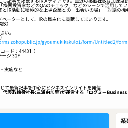
こし記事を掲載するIRメディアです。直近の掲載社数は加速度的に
「機関投資家などのQAのチェック」などのシーンで活用してい
は、投資家とIR活動に積極的な上場企業との「出会いの場」「対話
イノベーターとして、IRの民主化に貢献してまいります。
業数）
さい。
）
/forms.zohopublic.jp/gyoumukikakulo1/form/Untitled2/f
コード：4443】）
ージ 32F
・実施など
nを通じて最新記事を中心にビジネスインサイトを発信
表取締役社長:三浦由加里)が運営する「ログミーBusiness」