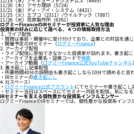
11/19（水）アイキューブドシステムズ（4495）
11/20（木）アサカ理研（5724）
11/21（金）ディ・アイ・システム（4421）
11/25（火）エプコ（2311）/ウイルテック（7087）
11/26（水）荏原製作所（6361）
ログミーFinanceのIRセミナーが投資家に人気な理由
投資家の好みに応じて選べる、４つの情報取得方法
１. ライブ配信
・質問は事前・開催中に受け付けており、企業との対話を通じ
・開催予定のIRセミナー（
ログミーFinance
）
2. アーカイブ配信
・ライブ配信に参加できなかった投資家が訪れます。書き起こ
・アーカイブを企業名・証券コードで
検索
・アーカイブ動画（
ログミーFinance公式YouTubeチャンネル
3. 書き起こし記事配信
・所要時間40分の説明会も書き起こしなら10分で読めると言わ
・IRセミナーの
書き起こし
4. X(スペース）
・
ログミーFinance公式アカウント
にてセミナーや書き起こし
・セミナー当日はスペースにてセミナー内容を配信。気になる
IRセミナーを支える個性豊かな投資系インフルエンサー
ログミーFinanceのIRセミナーでは、個性豊かな投資系