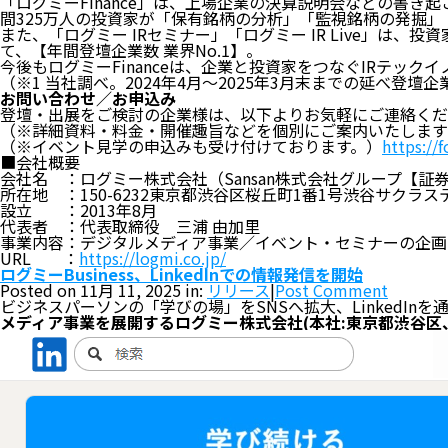
「ログミーFinance」は、上場企業の決算説明会などの書き起
間325万人の投資家が「保有銘柄の分析」「監視銘柄の発掘」
また、「ログミー IRセミナー」「ログミー IR Live」
て、【年間登壇企業数 業界No.1】。
今後もログミーFinanceは、企業と投資家をつなぐIRテック
（※1 当社調べ。2024年4月〜2025年3月末までの延べ登壇企
お問い合わせ／お申込み
登壇・出展をご検討の企業様は、以下よりお気軽にご連絡くだ
（※詳細資料・料金・開催趣旨などを個別にご案内いたします
（※イベント見学の申込みも受け付けております。）
https:/
■会社概要
会社名 ：ログミー株式会社（Sansan株式会社グループ【証券
所在地 ：150-6232東京都渋谷区桜丘町1番1号渋谷サクラステ
設立 ：2013年8月
代表者 ：代表取締役 三浦 由加里
事業内容：デジタルメディア事業／イベント・セミナーの企画
URL ：
https://logmi.co.jp/
ログミーBusiness、LinkedInでの情報発信を開始
Posted on 11月 11, 2025 in:
リリース
|
Post Comment
ビジネスパーソンの「学びの場」をSNSへ拡大、LinkedI
メディア事業を展開するログミー株式会社(本社:東京都渋谷区、代