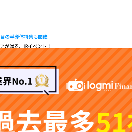
Company
Mission
Servic
―注目の半導体特集も開催
ィアが贈る、IRイベント！