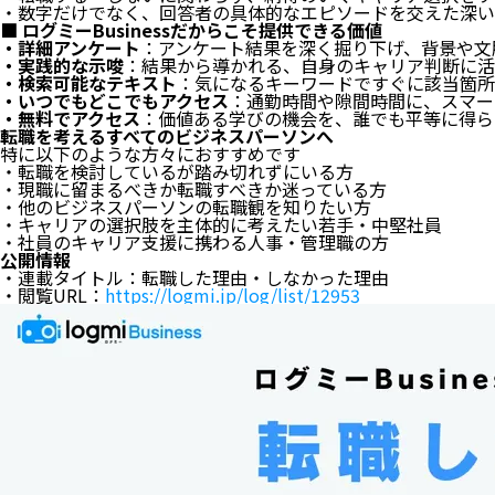
・数字だけでなく、回答者の具体的なエピソードを交えた深い
■ ログミーBusinessだからこそ提供できる価値
・詳細アンケート
：アンケート結果を深く掘り下げ、背景や文
・実践的な示唆
：結果から導かれる、自身のキャリア判断に活
・検索可能なテキスト
：気になるキーワードですぐに該当箇所
・いつでもどこでもアクセス
：通勤時間や隙間時間に、スマー
・無料でアクセス
：価値ある学びの機会を、誰でも平等に得ら
転職を考えるすべてのビジネスパーソンへ
特に以下のような方々におすすめです
・転職を検討しているが踏み切れずにいる方
・現職に留まるべきか転職すべきか迷っている方
・他のビジネスパーソンの転職観を知りたい方
・キャリアの選択肢を主体的に考えたい若手・中堅社員
・社員のキャリア支援に携わる人事・管理職の方
公開情報
・連載タイトル：転職した理由・しなかった理由
・閲覧URL：
https://logmi.jp/log/list/12953