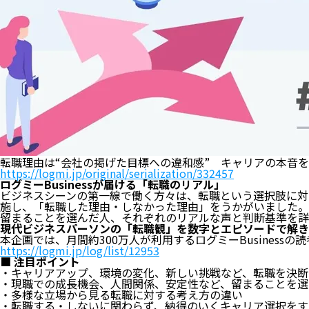
転職理由は“会社の掲げた目標への違和感” キャリアの本音をログ
https://logmi.jp/original/serialization/332457
ログミーBusinessが届ける「転職のリアル」
ビジネスシーンの第一線で働く方々は、転職という選択肢に対し
施し、「転職した理由・しなかった理由」をうかがいました。「
留まることを選んだ人、それぞれのリアルな声と判断基準を詳
現代ビジネスパーソンの「転職観」を数字とエピソードで解き
本企画では、月間約300万人が利用するログミーBusines
https://logmi.jp/log/list/12953
■ 注目ポイント
・キャリアアップ、環境の変化、新しい挑戦など、転職を決断
・現職での成長機会、人間関係、安定性など、留まることを選
・多様な立場から見る転職に対する考え方の違い
・転職する・しないに関わらず、納得のいくキャリア選択をす