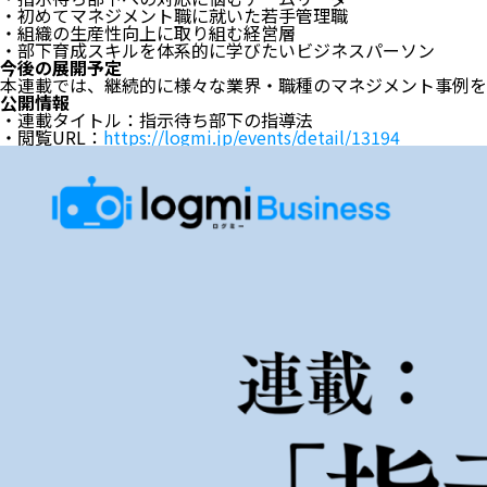
・初めてマネジメント職に就いた若手管理職
・組織の生産性向上に取り組む経営層
・部下育成スキルを体系的に学びたいビジネスパーソン
今後の展開予定
本連載では、継続的に様々な業界・職種のマネジメント事例を
公開情報
・連載タイトル：指示待ち部下の指導法
・閲覧URL：
https://logmi.jp/events/detail/13194