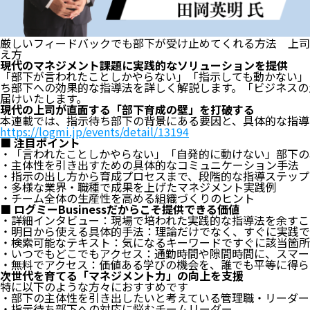
厳しいフィードバックでも部下が受け止めてくれる方法 上司
え方
現代のマネジメント課題に実践的なソリューションを提供
「部下が言われたことしかやらない」「指示しても動かない」
ち部下への効果的な指導法を詳しく解説します。「ビジネスの生
届けいたします。
現代の上司が直面する「部下育成の壁」を打破する
本連載では、指示待ち部下の背景にある要因と、具体的な指導
https://logmi.jp/events/detail/13194
■ 注目ポイント
・「言われたことしかやらない」「自発的に動けない」部下の
・主体性を引き出すための具体的なコミュニケーション手法
・指示の出し方から育成プロセスまで、段階的な指導ステップ
・多様な業界・職種で成果を上げたマネジメント実践例
・チーム全体の生産性を高める組織づくりのヒント
■ ログミーBusinessだからこそ提供できる価値
・詳細インタビュー：現場で培われた実践的な指導法を余すこ
・明日から使える具体的手法：理論だけでなく、すぐに実践で
・検索可能なテキスト：気になるキーワードですぐに該当箇所
・いつでもどこでもアクセス：通勤時間や隙間時間に、スマー
・無料でアクセス：価値ある学びの機会を、誰でも平等に得ら
次世代を育てる「マネジメント力」の向上を支援
特に以下のような方々におすすめです
・部下の主体性を引き出したいと考えている管理職・リーダー
・指示待ち部下への対応に悩むチームリーダー