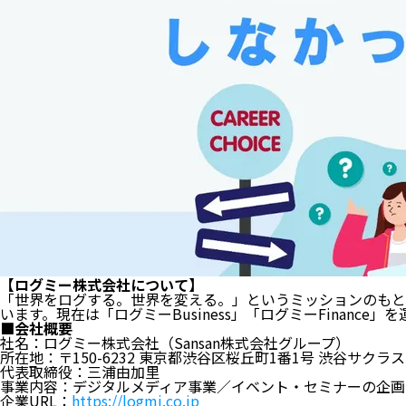
【ログミー株式会社について】
「世界をログする。世界を変える。」というミッションのもと
います。現在は「ログミーBusiness」「ログミーFinanc
■会社概要
社名：ログミー株式会社（Sansan株式会社グループ）
所在地：〒150-6232 東京都渋谷区桜丘町1番1号 渋谷サクラ
代表取締役：三浦由加里
事業内容：デジタルメディア事業／イベント・セミナーの企画
企業URL：
https://logmi.co.jp