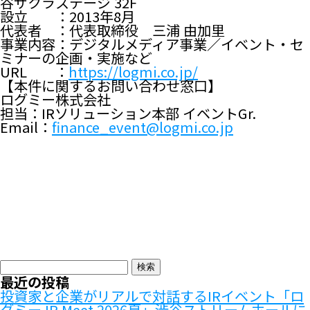
谷サクラステージ 32F
設立 ：2013年8月
代表者 ：代表取締役 三浦 由加里
事業内容：デジタルメディア事業／イベント・セ
ミナーの企画・実施など
URL ：
https://logmi.co.jp/
【本件に関するお問い合わせ窓口】
ログミー株式会社
担当：IRソリューション本部 イベントGr.
Email：
finance_event@logmi.co.jp
検
索:
最近の投稿
投資家と企業がリアルで対話するIRイベント「ロ
グミー IR Meet 2026夏」渋谷ストリームホールに