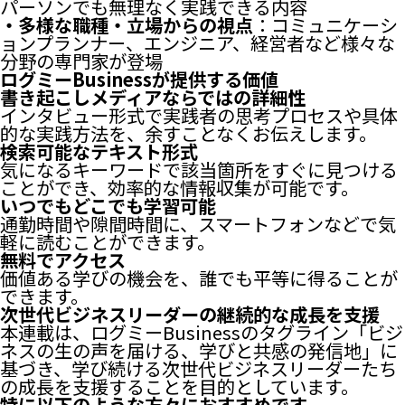
パーソンでも無理なく実践できる内容
・多様な職種・立場からの視点
：コミュニケーシ
ョンプランナー、エンジニア、経営者など様々な
分野の専門家が登場
ログミーBusinessが提供する価値
書き起こしメディアならではの詳細性
インタビュー形式で実践者の思考プロセスや具体
的な実践方法を、余すことなくお伝えします。
検索可能なテキスト形式
気になるキーワードで該当箇所をすぐに見つける
ことができ、効率的な情報収集が可能です。
いつでもどこでも学習可能
通勤時間や隙間時間に、スマートフォンなどで気
軽に読むことができます。
無料でアクセス
価値ある学びの機会を、誰でも平等に得ることが
できます。
次世代ビジネスリーダーの継続的な成長を支援
本連載は、ログミーBusinessのタグライン「ビジ
ネスの生の声を届ける、学びと共感の発信地」に
基づき、学び続ける次世代ビジネスリーダーたち
の成長を支援することを目的としています。
特に以下のような方々におすすめです