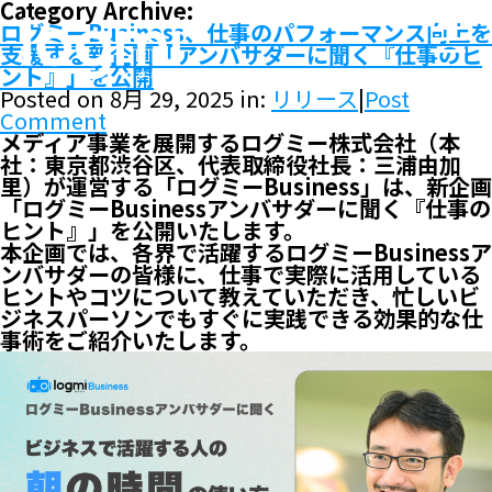
Category Archive:
ログミーBusiness、仕事のパフォーマンス向上を
支援する新企画「アンバサダーに聞く『仕事のヒ
ント』」を公開
Posted on 8月 29, 2025 in:
リリース
|
Post
Comment
メディア事業を展開するログミー株式会社（本
社：東京都渋谷区、代表取締役社長：三浦由加
里）が運営する「ログミーBusiness」は、新企画
「ログミーBusinessアンバサダーに聞く『仕事の
ヒント』」を公開いたします。
本企画では、各界で活躍するログミーBusinessア
ンバサダーの皆様に、仕事で実際に活用している
ヒントやコツについて教えていただき、忙しいビ
ジネスパーソンでもすぐに実践できる効果的な仕
事術をご紹介いたします。