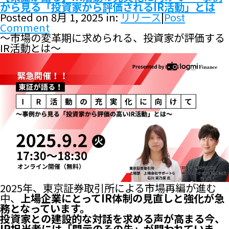
から見る「投資家から評価されるIR活動」とは
Posted on 8月 1, 2025 in:
リリース
|
Post
Comment
〜市場の変革期に求められる、投資家が評価する
IR活動とは〜
2025年、東京証券取引所による市場再編が進む
中、
上場企業にとってIR体制の見直しと強化が急
務となっています。
投資家との建設的な対話を求める声が高まる今、
IR担当者には「開示のその先」が問われていま