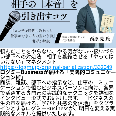
頼んだことをやらない、やる気がない…扱いづら
い部下への対処法 相手を萎縮させる「やっては
いけない」マネジメント
https://logmi.jp/original/serialization/332049
ログミーBusinessが届ける「実践的コミュニケー
ション術」
商談、雑談、部下への指示など、仕事のコミュニ
ケーションで悩むビジネスパーソンに向け、各界
で活躍する専門家の実践的なテクニックを詳細な
インタビュー形式でお届けします。「ビジネスの
生の声を届ける、学びと共感の発信地」をタグラ
インとするログミーBusinessが、明日を変える実
践的なスキルを提供いたします。