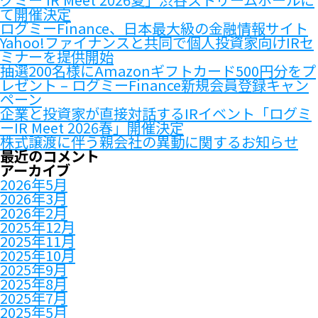
て開催決定
ログミーFinance、日本最大級の金融情報サイト
Yahoo!ファイナンスと共同で個人投資家向けIRセ
ミナーを提供開始
抽選200名様にAmazonギフトカード500円分をプ
レゼント – ログミーFinance新規会員登録キャン
ペーン
企業と投資家が直接対話するIRイベント「ログミ
ーIR Meet 2026春」開催決定
株式譲渡に伴う親会社の異動に関するお知らせ
最近のコメント
アーカイブ
2026年5月
2026年3月
2026年2月
2025年12月
2025年11月
2025年10月
2025年9月
2025年8月
2025年7月
2025年5月