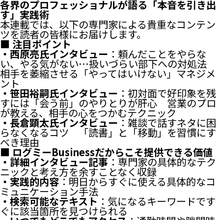
各界のプロフェッショナルが語る「本音を引き出
す」実践術
本連載では、以下の専門家による貴重なコンテン
ツを読者の皆様にお届けします。
■ 注目ポイント
・西原亮氏インタビュー
：頼んだことをやらな
い、やる気がない…扱いづらい部下への対処法
相手を萎縮させる「やってはいけない」マネジメ
ント
・笹田裕嗣氏インタビュー
：初対面で好印象を残
すには「会う前」のやりとりが肝心 営業のプロ
が教える、相手の心をつかむテクニック
・長倉顕太氏インタビュー
：雑談で話すネタに困
らなくなるコツ 「読書」と「移動」を習慣にす
べき理由
■ ログミーBusinessだからこそ提供できる価値
・詳細インタビュー記事
：専門家の具体的なテク
ニックと考え方を余すことなく収録
・実践的内容
：明日からすぐに使える具体的なコ
ミュニケーション手法
・検索可能なテキスト
：気になるキーワードです
ぐに該当箇所を見つけられる