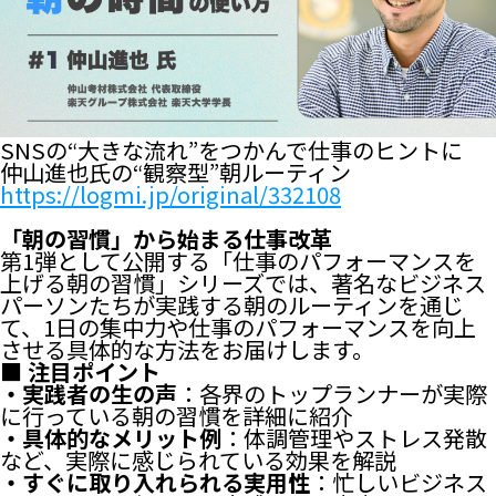
SNSの“大きな流れ”をつかんで仕事のヒントに
仲山進也氏の“観察型”朝ルーティン
https://logmi.jp/original/332108
「朝の習慣」から始まる仕事改革
第1弾として公開する「仕事のパフォーマンスを
上げる朝の習慣」シリーズでは、著名なビジネス
パーソンたちが実践する朝のルーティンを通じ
て、1日の集中力や仕事のパフォーマンスを向上
させる具体的な方法をお届けします。
■ 注目ポイント
・実践者の生の声
：各界のトップランナーが実際
に行っている朝の習慣を詳細に紹介
・具体的なメリット例
：体調管理やストレス発散
など、実際に感じられている効果を解説
・すぐに取り入れられる実用性
：忙しいビジネス