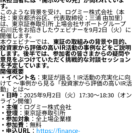
す。
このような背景を受け、ログミー株式会社（本
社：東京都渋谷区、代表取締役：三浦 由加里）
は、東京証券取引所 上場会社サポートグループ
石川氏をお招きしたウェビナーを9月2日（火）に
開催します。
本ウェビナーでは、
東証の取組みの背景や目的、
投資家から評価の高いIR活動の事例などをご説明
します。後半では、参加者の皆さまからの疑問や
意見をぶつけていただく挑戦的な対談セッション
を予定しています。
開催概要
・イベント名
：東証が語る！IR活動の充実化に向
けて ～事例から見る「投資家から評価の高いIR活
動」とは～
・日時
：2025年9月2日（火）17:30〜18:30（オン
ライン開催）
・主催
：ログミー株式会社
・登壇
：東京証券取引所
・参加対象
：全上場企業様
・参加費
：無料
・申込URL
：
https://finance-