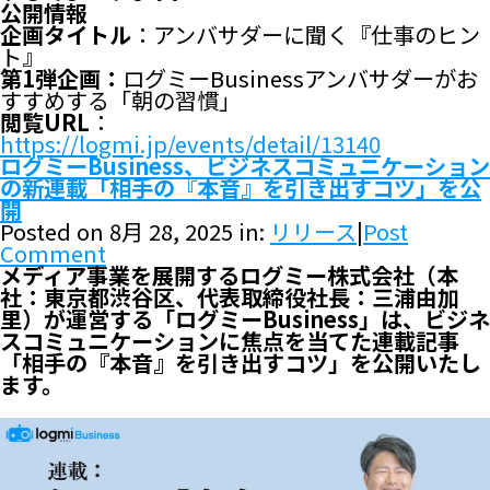
公開情報
企画タイトル
：アンバサダーに聞く『仕事のヒン
ト』
第1弾企画：
ログミーBusinessアンバサダーがお
すすめする「朝の習慣」
閲覧URL
：
https://logmi.jp/events/detail/13140
ログミーBusiness、ビジネスコミュニケーション
の新連載「相手の『本音』を引き出すコツ」を公
開
Posted on 8月 28, 2025 in:
リリース
|
Post
Comment
メディア事業を展開するログミー株式会社（本
社：東京都渋谷区、代表取締役社長：三浦由加
里）が運営する「ログミーBusiness」は、ビジネ
スコミュニケーションに焦点を当てた連載記事
「相手の『本音』を引き出すコツ」を公開いたし
ます。