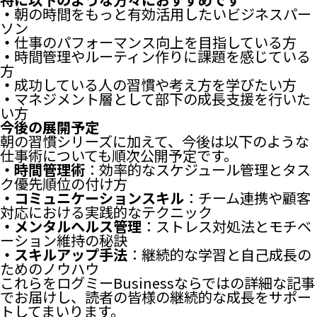
・
朝の時間をもっと有効活用したいビジネスパー
ソン
・
仕事のパフォーマンス向上を目指している方
・
時間管理やルーティン作りに課題を感じている
方
・
成功している人の習慣や考え方を学びたい方
・
マネジメント層として部下の成長支援を行いた
い方
今後の展開予定
朝の習慣シリーズに加えて、今後は以下のような
仕事術についても順次公開予定です。
・時間管理術
：効率的なスケジュール管理とタス
ク優先順位の付け方
・コミュニケーションスキル
：チーム連携や顧客
対応における実践的なテクニック
・メンタルヘルス管理
：ストレス対処法とモチベ
ーション維持の秘訣
・スキルアップ手法
：継続的な学習と自己成長の
ためのノウハウ
これらをログミーBusinessならではの詳細な記事
でお届けし、読者の皆様の継続的な成長をサポー
トしてまいります。