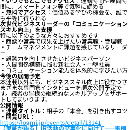
・いつでもどこでもアクセス
：通勤時間や隙間時
間に、スマートフォン等で気軽に読める
・無料でアクセス
：価値ある学びの機会を、誰で
も平等に得られる
次世代ビジネスリーダーの「コミュニケーション
スキル向上」を支援
特に以下のような方々におすすめです
・
商談や営業で成果を上げたい営業職・管理職
・
チームマネジメントに課題を感じているリーダ
ー
・
雑談力を向上させたいビジネスパーソン
・
人間関係構築に悩む新社会人・中堅社員
・
コミュニケーション能力を体系的に学びたい方
今後の展開予定
本連載以外にも、ビジネススキル向上に役立つさ
まざまな専門家インタビューを順次公開予定で
す。読者の皆様の継続的なスキルアップをサポー
トしてまいります。
公開情報
・連載タイトル
：相手の「本音」を引き出すコツ
・閲覧URL
：
https://logmi.jp/events/detail/13141
【東証が語る】IR活動の充実化に向けて——事例