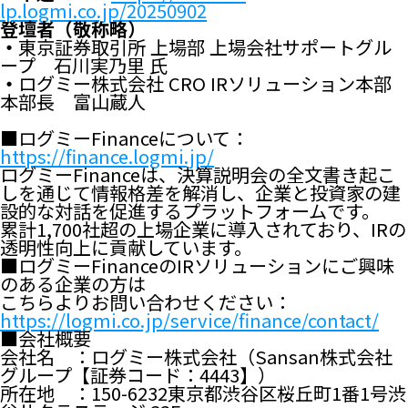
lp.logmi.co.jp/20250902
登壇者（敬称略）
・
東京証券取引所 上場部 上場会社サポートグル
ープ 石川実乃里 氏
・
ログミー株式会社 CRO IRソリューション本部
本部長 富山蔵人
■ログミーFinanceについて：
https://finance.logmi.jp/
ログミーFinanceは、決算説明会の全文書き起こ
しを通じて情報格差を解消し、企業と投資家の建
設的な対話を促進するプラットフォームです。
累計1,700社超の上場企業に導入されており、IRの
透明性向上に貢献しています。
■ログミーFinanceのIRソリューションにご興味
のある企業の方は
こちらよりお問い合わせください：
https://logmi.co.jp/service/finance/contact/
■会社概要
会社名 ：ログミー株式会社（Sansan株式会社
グループ【証券コード：4443】）
所在地 ：150-6232東京都渋谷区桜丘町1番1号渋