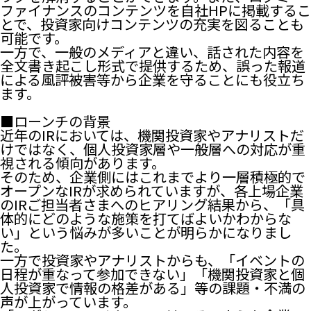
ファイナンスのコンテンツを自社HPに掲載するこ
とで、投資家向けコンテンツの充実を図ることも
可能です。
一方で、一般のメディアと違い、話された内容を
全文書き起こし形式で提供するため、誤った報道
による風評被害等から企業を守ることにも役立ち
ます。
■ローンチの背景
近年のIRにおいては、機関投資家やアナリストだ
けではなく、個人投資家層や一般層への対応が重
視される傾向があります。
そのため、企業側にはこれまでより一層積極的で
オープンなIRが求められていますが、各上場企業
のIRご担当者さまへのヒアリング結果から、「具
体的にどのような施策を打てばよいかわからな
い」という悩みが多いことが明らかになりまし
た。
一方で投資家やアナリストからも、「イベントの
日程が重なって参加できない」「機関投資家と個
人投資家で情報の格差がある」等の課題・不満の
声が上がっています。