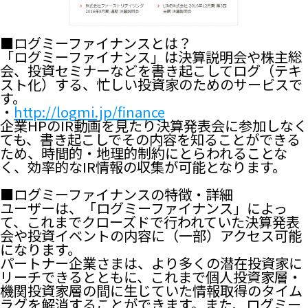
■ログミーファイナンスとは？
「ログミーファイナンス」は決算説明会や株主総
会、投資セミナーなどを書き起こしてログ（テキ
スト化）する、忙しい投資家のためのサービスで
す。
・
http://logmi.jp/finance
企業HPのIR動画を見たり決算発表会に参加しなく
ても、書き起こしでその内容を知ることができる
ため、時間的・地理的制約にとらわれることな
く、効率的なIR情報の収集が可能となります。
■ログミーファイナンスの特徴・詳細
ユーザーは、「ログミーファイナンス」によっ
て、これまでクローズドで行われていた決算発表
会や投資イベントの内容に（一部）アクセス可能
になります。
パートナー企業さまは、より多くの潜在投資家に
リーチできるとともに、これまで個人投資家層・
機関投資家層の間に生じていた情報取得のタイム
ラグを解消することができます。また、ログミー