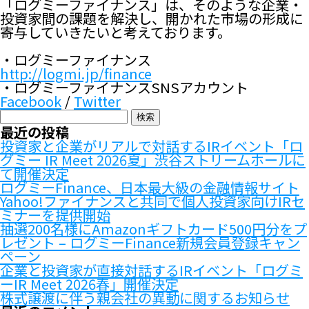
「ログミーファイナンス」は、そのような企業・
投資家間の課題を解決し、開かれた市場の形成に
寄与していきたいと考えております。
・ログミーファイナンス
http://logmi.jp/finance
・ログミーファイナンスSNSアカウント
Facebook
/
Twitter
検
索:
最近の投稿
投資家と企業がリアルで対話するIRイベント「ロ
グミー IR Meet 2026夏」渋谷ストリームホールに
て開催決定
ログミーFinance、日本最大級の金融情報サイト
Yahoo!ファイナンスと共同で個人投資家向けIRセ
ミナーを提供開始
抽選200名様にAmazonギフトカード500円分をプ
レゼント – ログミーFinance新規会員登録キャン
ペーン
企業と投資家が直接対話するIRイベント「ログミ
ーIR Meet 2026春」開催決定
株式譲渡に伴う親会社の異動に関するお知らせ