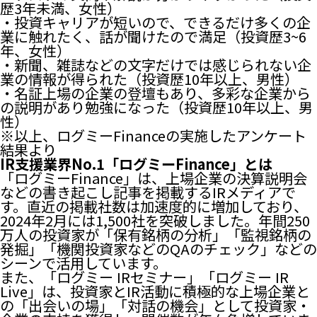
歴3年未満、女性）
・投資キャリアが短いので、できるだけ多くの企
業に触れたく、話が聞けたので満足（投資歴3~6
年、女性）
・新聞、雑誌などの文字だけでは感じられない企
業の情報が得られた（投資歴10年以上、男性）
・名証上場の企業の登壇もあり、多彩な企業から
の説明があり勉強になった（投資歴10年以上、男
性）
※以上、ログミーFinanceの実施したアンケート
結果より
IR支援業界No.1「ログミーFinance」とは
「ログミーFinance」は、上場企業の決算説明会
などの書き起こし記事を掲載するIRメディアで
す。直近の掲載社数は加速度的に増加しており、
2024年2月には1,500社を突破しました。年間250
万人の投資家が「保有銘柄の分析」「監視銘柄の
発掘」「機関投資家などのQAのチェック」などの
シーンで活用しています。
また、「ログミー IRセミナー」「ログミー IR
Live」は、投資家とIR活動に積極的な上場企業と
の「出会いの場」「対話の機会」として投資家・