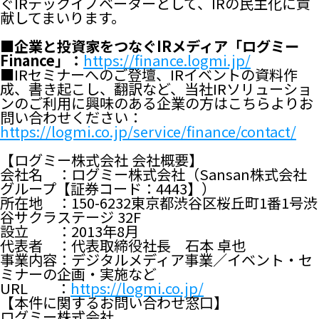
ぐIRテックイノベーターとして、IRの民主化に貢
献してまいります。
■企業と投資家をつなぐIRメディア「ログミー
Finance」：
https://finance.logmi.jp/
■IRセミナーへのご登壇、IRイベントの資料作
成、書き起こし、翻訳など、当社IRソリューショ
ンのご利用に興味のある企業の方はこちらよりお
問い合わせください：
https://logmi.co.jp/service/finance/contact/
【ログミー株式会社 会社概要】
会社名 ：ログミー株式会社（Sansan株式会社
グループ【証券コード：4443】）
所在地 ：150-6232東京都渋谷区桜丘町1番1号渋
谷サクラステージ 32F
設立 ：2013年8月
代表者 ：代表取締役社長 石本 卓也
事業内容：デジタルメディア事業／イベント・セ
ミナーの企画・実施など
URL ：
https://logmi.co.jp/
【本件に関するお問い合わせ窓口】
ログミー株式会社