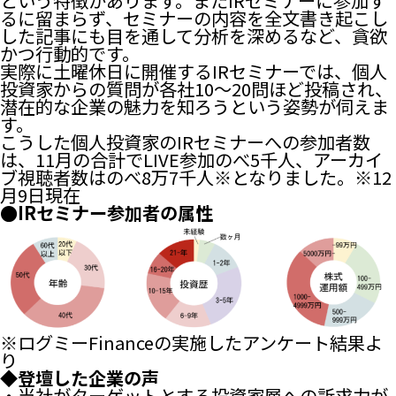
という特徴があります。またIRセミナーに参加す
るに留まらず、セミナーの内容を全文書き起こし
した記事にも目を通して分析を深めるなど、貪欲
かつ行動的です。
実際に土曜休日に開催するIRセミナーでは、個人
投資家からの質問が各社10〜20問ほど投稿され、
潜在的な企業の魅力を知ろうという姿勢が伺えま
す。
こうした個人投資家のIRセミナーへの参加者数
は、11月の合計でLIVE参加のべ5千人、アーカイ
ブ視聴者数はのべ8万7千人※となりました。※12
月9日現在
●IRセミナー参加者の属性
※ログミーFinanceの実施したアンケート結果よ
り
◆登壇した企業の声
・当社がターゲットとする投資家層への訴求力が