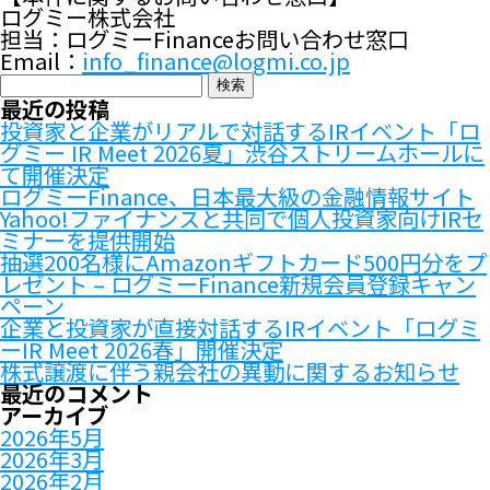
ログミー株式会社
担当：ログミーFinanceお問い合わせ窓口
Email：
info_finance@logmi.co.jp
検
索:
最近の投稿
投資家と企業がリアルで対話するIRイベント「ロ
グミー IR Meet 2026夏」渋谷ストリームホールに
て開催決定
ログミーFinance、日本最大級の金融情報サイト
Yahoo!ファイナンスと共同で個人投資家向けIRセ
ミナーを提供開始
抽選200名様にAmazonギフトカード500円分をプ
レゼント – ログミーFinance新規会員登録キャン
ペーン
企業と投資家が直接対話するIRイベント「ログミ
ーIR Meet 2026春」開催決定
株式譲渡に伴う親会社の異動に関するお知らせ
最近のコメント
アーカイブ
2026年5月
2026年3月
2026年2月