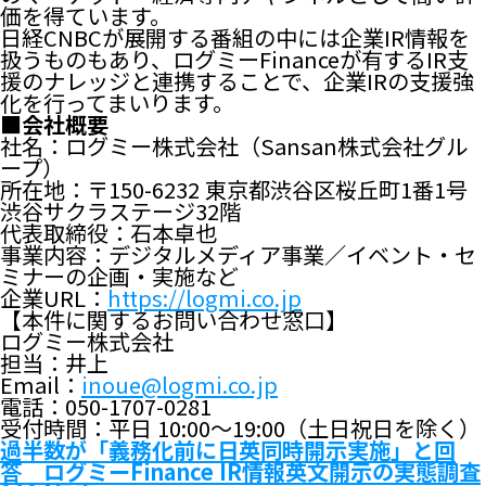
価を得ています。
日経CNBCが展開する番組の中には企業IR情報を
扱うものもあり、ログミーFinanceが有するIR支
援のナレッジと連携することで、企業IRの支援強
化を行ってまいります。
■会社概要
社名：ログミー株式会社（Sansan株式会社グル
ープ）
所在地：〒150-6232 東京都渋谷区桜丘町1番1号
渋谷サクラステージ32階
代表取締役：石本卓也
事業内容：デジタルメディア事業／イベント・セ
ミナーの企画・実施など
企業URL：
https://logmi.co.jp
【本件に関するお問い合わせ窓口】
ログミー株式会社
担当：井上
Email：
inoue@logmi.co.jp
電話：050-1707-0281
受付時間：平日 10:00～19:00（土日祝日を除く）
過半数が「義務化前に日英同時開示実施」と回
答 ログミーFinance IR情報英文開示の実態調査