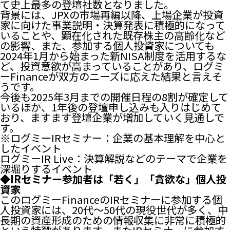
て史上最多の登壇社数となりました。
背景には、JPXの市場再編以降、上場企業が投資
家に向けた事業説明・決算発表に積極的になって
いることや、顕在化された既存株主の高齢化など
の影響、また、参加する個人投資家についても
2024年1月から始まった新NISA制度を活用するな
ど、投資意欲が高まっていることがあり、ログミ
ーFinanceが双方のニーズに応えた結果と言えそ
うです。
今後も2025年3月までの開催日程の8割が確定して
いるほか、1年後の登壇申し込みも入りはじめて
おり、ますます登壇企業が増加していく見通しで
す。
※ログミーIRセミナー：企業の基本理解を中心と
したイベント
ログミーIR Live：決算解説などのテーマで企業を
深堀りするイベント
◆IRセミナー参加者は「若く」「貪欲な」個人投
資家
このログミーFinanceのIRセミナーに参加する個
人投資家には、20代〜50代の現役世代が多く、中
長期の資産形成のための情報収集に非常に積極的