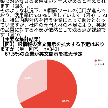
製で対応せざるを得ないケースがあると考えられ
ます（図8）。
そのような状況下、AI翻訳ツールの活用が進んで
おり、活用率は53.0%に達しています（図9）。AI
は、特に内製対応を行う企業にとって助けとなっ
ていますが、社内の専門人材の不足により、英訳
の品質に対する不安が依然として残る点が課題で
す（図10）。
【主要な集計結果】
【図1】IR情報の英文開示を拡大する予定はあり
ますか
（単一回答 n=342）
67.5%の企業が英文開示を拡大予定