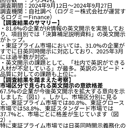
調査期間：2024年9月12日～2024年9月27日
調査機関：自社調べ（ログミー株式会社が運営す
るログミーFinance）
【調査結果のサマリー】
・81.6%の企業がIR情報の英文開示を実施してお
り、項目別では「決算補足説明資料」の英文開示
がトップ。
・東証プライム市場においては、31.0%の企業が
すでに日英同時開示に対応しており、2025年3月
には過半数が対応。
・英文開示の課題として、「社内で英訳ができる
人材が不足している」が最多。英訳のスピード・
品質に対しての課題も上位に。
【調査結果を踏まえた考察】
市場区分で見られる英文開示の意欲格差
67.5%の企業が今後英文開示を拡大する意向を示
しました（図1）。しかし、市場区分別に見る
と、東証プライム市場では80.8%、東証グロース
市場では58.8%、東証スタンダード市場では
37.7%と、市場ごとに格差が生じています（図
2）。
特に東証プライム市場では日英同時開示義務化の