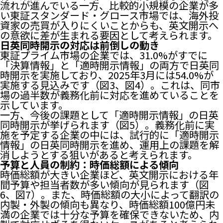
流れが進んでいる一方、比較的小規模の企業が多
い東証スタンダード・グロース市場では、海外投
資家の売買が入りにくいことからも、英文開示へ
の意欲に差が生まれる要因として考えられます。
日英同時開示の対応は前倒しの動き
東証プライム市場の企業では、31.0%がすでに
「決算情報」と「適時開示情報」の両方で日英同
時開示を実施しており、2025年3月には54.0%が
実施する見込みです（図3、図4）。これは、同市
場の過半数が義務化前に対応を進めていることを
示しています。
一方、今後の課題として「適時開示情報」の日英
同時開示が挙げられます（図5）。義務化前に実
施を予定する企業の中には、試行的に「適時開示
情報」の日英同時開示を進め、運用上の課題を解
消しようとする狙いがあると考えられます。
予算と人員の制約：時価総額による傾向
時価総額が大きい企業ほど、英文開示における年
間予算や担当者数が多い傾向が見られます（図
6、図7）。また、時価総額の大小によって翻訳の
内製・外製の傾向も異なり、時価総額100億円未
満の企業では十分な予算を確保できないため、内