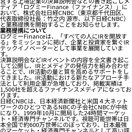
営する上場企業の決算説明会などの書き起こしメ
ディア「ログミーFinance（ファイナンス）」に
おいて、株式会社日経CNBC（東京都千代田区、
代表取締役社長：竹之内 源市、以下日経CNBC）
と業務提携を開始することをお知らせします。
業務提携について
ログミーFinanceは、「すべての人にIRを開放す
る」をミッションに掲げ、企業と投資家を繋ぐIR
テックイノベーターとして事業を展開していま
す。
決算説明会などIRイベントの内容を全文書き起こ
して公開し、IRとメディアの発信力を組み合わせ
ることで、IR活動の量と質を高めるサポートをし
てきました。IR活動における新たなアプローチ手
法として利用企業が急増しており、掲載実績は
1,500社を超えるファイナンスメディアになってお
ります。
日経CNBCは、日本経済新聞社と米国４大ネット
ワークのひとつであるNBCの子会社CNBCが中核
になり、1999年10月に開局した24時間マーケッ
ト・経済専門チャンネルです。視聴可能世帯は日
本全国で約600万世帯にのぼっており、日本最強
のマーケット・経済専門チャンネルとして高い評