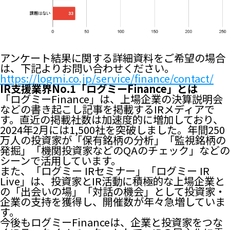
アンケート結果に関する詳細資料をご希望の場合
は、下記よりお問い合わせください。
https://logmi.co.jp/service/finance/contact/
IR支援業界No.1「ログミーFinance」とは
「ログミーFinance」は、上場企業の決算説明会
などの書き起こし記事を掲載するIRメディアで
す。直近の掲載社数は加速度的に増加しており、
2024年2月には1,500社を突破しました。年間250
万人の投資家が「保有銘柄の分析」「監視銘柄の
発掘」「機関投資家などのQAのチェック」などの
シーンで活用しています。
また、「ログミー IRセミナー」「ログミー IR
Live」は、投資家とIR活動に積極的な上場企業と
の「出会いの場」「対話の機会」として投資家・
企業の支持を獲得し、開催数が年々急増していま
す。
今後もログミーFinanceは、企業と投資家をつな