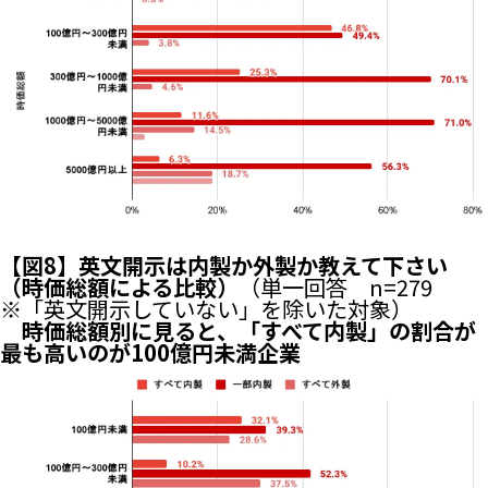
【図8】英文開示は内製か外製か教えて下さい
（時価総額による比較）
（単一回答 n=279
※「英文開示していない」を除いた対象）
時価総額別に見ると、「すべて内製」の割合が
最も高いのが100億円未満企業