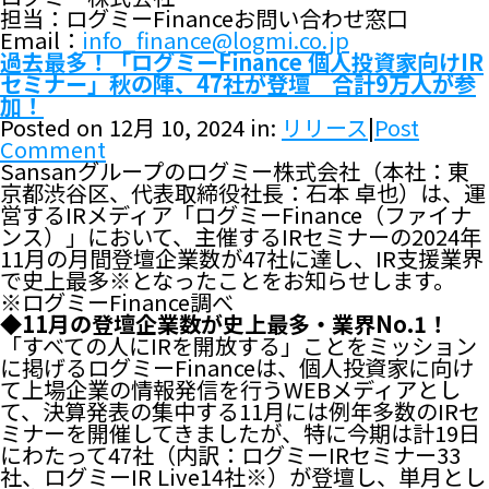
担当：ログミーFinanceお問い合わせ窓口
Email：
info_finance@logmi.co.jp
過去最多！「ログミーFinance 個人投資家向けIR
セミナー」秋の陣、47社が登壇 合計9万人が参
加！
Posted on 12月 10, 2024 in:
リリース
|
Post
Comment
Sansanグループのログミー株式会社（本社：東
京都渋谷区、代表取締役社長：石本 卓也）は、運
営するIRメディア「ログミーFinance（ファイナ
ンス）」において、主催するIRセミナーの2024年
11月の月間登壇企業数が47社に達し、IR支援業界
で史上最多※となったことをお知らせします。
※ログミーFinance調べ
◆11月の登壇企業数が史上最多・業界No.1！
「すべての人にIRを開放する」ことをミッション
に掲げるログミーFinanceは、個人投資家に向け
て上場企業の情報発信を行うWEBメディアとし
て、決算発表の集中する11月には例年多数のIRセ
ミナーを開催してきましたが、特に今期は計19日
にわたって47社（内訳：ログミーIRセミナー33
社、ログミーIR Live14社※）が登壇し、単月とし