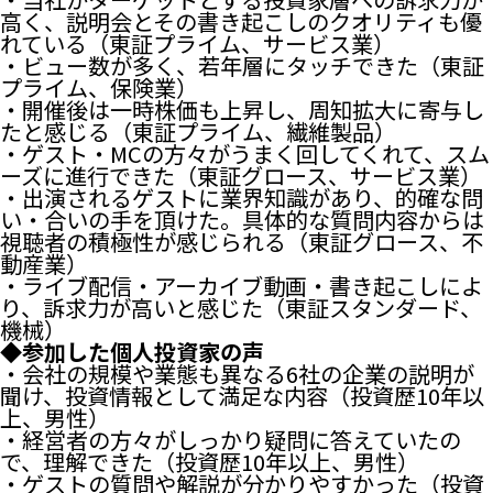
高く、説明会とその書き起こしのクオリティも優
れている（東証プライム、サービス業）
・ビュー数が多く、若年層にタッチできた（東証
プライム、保険業）
・開催後は一時株価も上昇し、周知拡大に寄与し
たと感じる（東証プライム、繊維製品）
・ゲスト・MCの方々がうまく回してくれて、スム
ーズに進行できた（東証グロース、サービス業）
・出演されるゲストに業界知識があり、的確な問
い・合いの手を頂けた。具体的な質問内容からは
視聴者の積極性が感じられる（東証グロース、不
動産業）
・ライブ配信・アーカイブ動画・書き起こしによ
り、訴求力が高いと感じた（東証スタンダード、
機械）
◆参加した個人投資家の声
・会社の規模や業態も異なる6社の企業の説明が
聞け、投資情報として満足な内容（投資歴10年以
上、男性）
・経営者の方々がしっかり疑問に答えていたの
で、理解できた（投資歴10年以上、男性）
・ゲストの質問や解説が分かりやすかった（投資