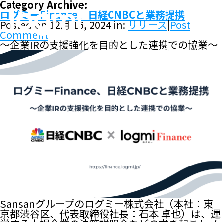
Category Archive:
ログミーFinance、日経CNBCと業務提携
Posted on 12月 16, 2024 in:
リリース
|
Post
Comment
〜企業IRの支援強化を目的とした連携での協業〜
Sansanグループのログミー株式会社（本社：東
京都渋谷区、代表取締役社長：石本 卓也）は、運