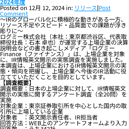
2024年度
Posted on 12月 12, 2024 in:
リリース
|
Post
Comment
〜IRのグローバル化に積極的な動きがある一方、
リソース不足やスピード・品質面での課題が浮き
彫りに〜
ログミー株式会社（本社：東京都渋谷区、代表取
締役社長：石本 卓也）が運営する上場企業の決算
説明会などの書き起こしメディア「ログミー
Finance（ファイナンス）」は、上場企業を対象
に、IR情報英文開示の実態調査を実施しました。
本調査は、上場企業におけるIR情報英文開示の実
態・傾向を把握し、上場企業へ今後のIR活動に役
立てていただくことを目的としています。
【調査概要】
調査概要：日本の上場企業に対して、IR情報英文
開示の実態に関するアンケート調査（全20問）を
実施
対象企業：東京証券取引所を中心とした国内の取
引所に上場している企業
対象者 ：英文開示責任者、IR担当者
回答方法：WEB上のアンケートフォームより入力
回答数 ：うち342社