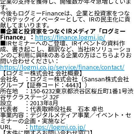
企業の支持を獲得し、開催数が年々急増していま
す。
今後もログミーFinanceは、企業と投資家をつな
ぐIRテックイノベーターとして、IRの民主化に貢
献してまいります。
■企業と投資家をつなぐIRメディア「ログミー
Finance」：
https://finance.logmi.jp/
■IRセミナーへのご登壇、IRイベントの資料作
成、書き起こし、翻訳など、当社IRソリューショ
ンのご利用に興味のある企業の方はこちらよりお
問い合わせください：
https://logmi.co.jp/service/finance/contact/
【ログミー株式会社 会社概要】
会社名 ：ログミー株式会社（Sansan株式会社
グループ【証券コード：4443】）
所在地 ：150-6232東京都渋谷区桜丘町1番1号渋
谷サクラステージ 32F
設立 ：2013年8月
代表者 ：代表取締役社長 石本 卓也
事業内容：デジタルメディア事業／イベント・セ
ミナーの企画・実施など
URL ：
https://logmi.co.jp/
【本件に関するお問い合わせ窓口】