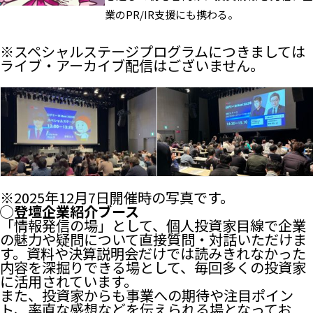
業のPR/IR支援にも携わる。
※スペシャルステージプログラムにつきましては
ライブ・アーカイブ配信はございません。
※2025年12月7日開催時の写真です。
◯登壇企業紹介ブース
「情報発信の場」として、個人投資家目線で企業
の魅力や疑問について直接質問・対話いただけま
す。資料や決算説明会だけでは読みきれなかった
内容を深掘りできる場として、毎回多くの投資家
に活用されています。
また、投資家からも事業への期待や注目ポイン
ト、率直な感想などを伝えられる場となってお