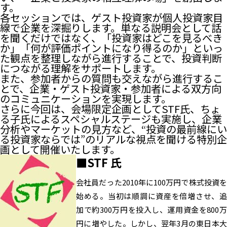
す。
各セッションでは、ゲスト投資家が個人投資家目
線で企業を深掘りします。単なる説明会として話
を聞くだけではなく、「投資家はどこを見るべき
か」「何が評価ポイントになり得るのか」といっ
た観点を整理しながら進行することで、投資判断
につながる理解をサポートします。
また、参加者からの質問も交えながら進行するこ
とで、企業・ゲスト投資家・参加者による双方向
のコミュニケーションを実現します。
さらに今回は、会場限定企画としてSTF氏、ちょ
る子氏によるスペシャルステージも実施し、企業
分析やマーケットの見方など、“投資の最前線にい
る投資家ならでは”のリアルな視点を聞ける特別企
画として開催いたします。
■STF 氏
会社員だった2010年に100万円で株式投資を
始める。当初は順調に資産を倍増させ、追
加で約300万円を投入し、運用資金を800万
円に増やした。しかし、翌年3月の東日本大