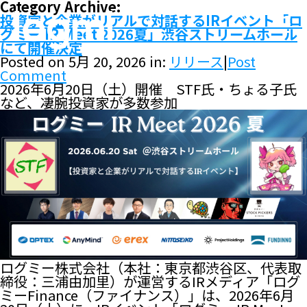
Category Archive:
投資家と企業がリアルで対話するIRイベント「ロ
グミー IR Meet 2026夏」渋谷ストリームホール
にて開催決定
Posted on 5月 20, 2026 in:
リリース
|
Post
Comment
2026年6月20日（土）開催 STF氏・ちょる子氏
など、凄腕投資家が多数参加
ログミー株式会社（本社：東京都渋谷区、代表取
締役：三浦由加里）が運営するIRメディア「ログ
ミーFinance（ファイナンス）」は、2026年6月