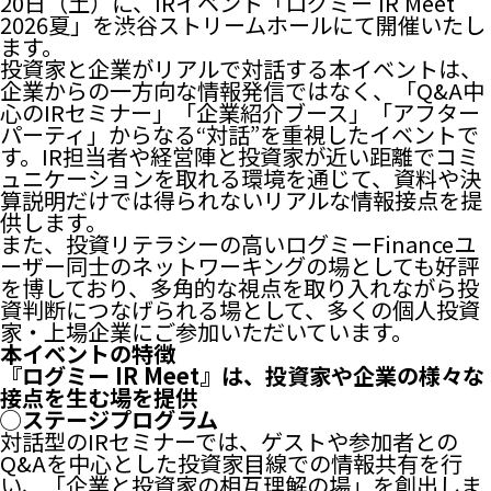
20日（土）に、IRイベント「ログミー IR Meet
2026夏」を渋谷ストリームホールにて開催いたし
ます。
投資家と企業がリアルで対話する本イベントは、
企業からの一方向な情報発信ではなく、「Q&A中
心のIRセミナー」「企業紹介ブース」「アフター
パーティ」からなる“対話”を重視したイベントで
す。IR担当者や経営陣と投資家が近い距離でコミ
ュニケーションを取れる環境を通じて、資料や決
算説明だけでは得られないリアルな情報接点を提
供します。
また、投資リテラシーの高いログミーFinanceユ
ーザー同士のネットワーキングの場としても好評
を博しており、多角的な視点を取り入れながら投
資判断につなげられる場として、多くの個人投資
家・上場企業にご参加いただいています。
本イベントの特徴
『ログミー IR Meet』は、投資家や企業の様々な
接点を生む場を提供
◯ステージプログラム
対話型のIRセミナーでは、ゲストや参加者との
Q&Aを中心とした投資家目線での情報共有を行
い、「企業と投資家の相互理解の場」を創出しま