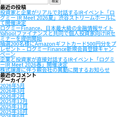
検
索:
最近の投稿
投資家と企業がリアルで対話するIRイベント「ロ
グミー IR Meet 2026夏」渋谷ストリームホールに
て開催決定
ログミーFinance、日本最大級の金融情報サイト
Yahoo!ファイナンスと共同で個人投資家向けIRセ
ミナーを提供開始
抽選200名様にAmazonギフトカード500円分をプ
レゼント – ログミーFinance新規会員登録キャン
ペーン
企業と投資家が直接対話するIRイベント「ログミ
ーIR Meet 2026春」開催決定
株式譲渡に伴う親会社の異動に関するお知らせ
最近のコメント
アーカイブ
2026年5月
2026年3月
2026年2月
2025年12月
2025年11月
2025年10月
2025年9月