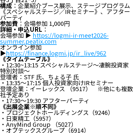
構成
：企業紹介ブース展示、ステージプログラム
《スペシャルステージ／IRセミナー》、アフター
パーティ
参加費
：会場参加 1,000円
詳細・申込URL
：
会場参加 ▶
https://logmi-ir-meet2026-
summer.peatix.com
オンライン参加
▶
https://finance.logmi.jp/ir_live/962
《タイムテーブル》
・12:30~13:15 スペシャルステージ〜凄腕投資家
特別対談〜
登壇者：STF 氏、ちょる子 氏
・13:35〜17:15 個人投資家向けIRセミナー
登壇企業：イーレックス （9517） ※他にも複数
社予定あり
・17:30〜19:30 アフターパーティ
《出展企業※順不同》
・プロジェクトホールディングス（9246）
・日東精工（5957）
・AnyMind Group （5027）
・オプテックスグループ（6914）