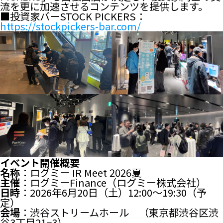
流を更に加速させるコンテンツを提供します。
■投資家バーSTOCK PICKERS：
https://stockpickers-bar.com/
イベント開催概要
名称
：ログミー IR Meet 2026夏
主催
：ログミーFinance（ログミー株式会社）
日時
：2026年6月20日（土）12:00〜19:30（予
定）
会場
：渋谷ストリームホール （東京都渋谷区渋
谷3丁目21−3）