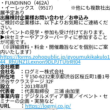
・FUNDINNO（462A）
・イーレックス （9517） ※他にも複数社出
展予定あり
出展検討企業様お問い合わせ／お申込み
ご検討の企業様は、以下よりお気軽にご連絡くだ
さい。
本イベントの見学・参加も受け付けております。
▶IRセミナーやアフターパーティに参加すること
が可能です。
（※詳細資料・料金・開催趣旨などを個別にご案
内いたします）
https://forms.zohopublic.jp/gyoumukikakulo
44_RhUNZ1Lexnon9DLPJTUtrRt04
会社概要
会社名 ：
ログミー株式会社
所在地 ：
〒150-6232東京都渋谷区桜丘町1番1号
渋谷サクラステージ 32F
設立 ：
2013年8月
代表者 ：
代表取締役 三浦 由加里
事業内容：
デジタルメディア事業／イベント・セ
ミナーの企画・実施など
URL ：
https://logmi.co.jp/