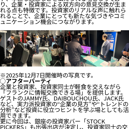
り、企業・投資家による双方向の意見交換が生ま
れる点も特徴です。投資家のリアルな声に触れら
れることで、企業にとっても新たな気づきやコミ
ュニケーション機会につながります。
※2025年12月7日開催時の写真です。
◯アフターパーティ
企業と投資家、投資家同士が軽食を交えながら
「フランクに情報交換できる場」を提供します。
ゲストのJAMMY氏、DAIBOUCHOU氏、JACK氏
など、実力派投資家の“企業の見方”や“トレンドの
分析”など投資に役立つヒントを学ぶ場としても活
用できます。
更に今回は、銀座の投資家バー「STOCK
PICKERS」も出張出店が決定し、投資家同士の交