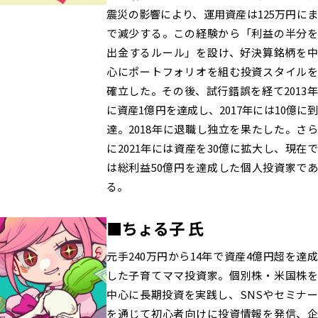
震災の影響により、運用資産は125万円にま
で減少する。この経験から「利益の半分を
出金するルール」を設け、好決算銘柄を中
心にポートフォリオを組む投資スタイルを
確立した。その後、試行錯誤を経て2013年
に資産1億円を達成し、2017年には10億に到
達。2018年に退職し独立を果たした。さら
に2021年には資産を30億に拡大し、現在で
は総利益50億円を達成した個人投資家であ
る。
■ちょる子 氏
元手240万円から14年で資産4億円超を達成
した子育てママ投資家。個別株・米国株を
中心に長期投資を実践し、SNSやセミナー
を通じて初心者向けに投資情報を発信、企