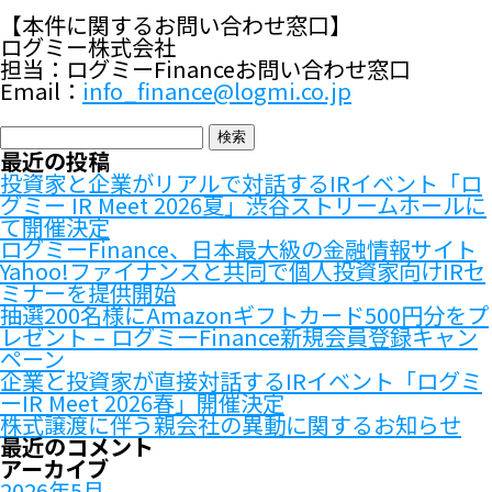
【本件に関するお問い合わせ窓口】
ログミー株式会社
担当：ログミーFinanceお問い合わせ窓口
Email：
info_finance@logmi.co.jp
検
索:
最近の投稿
投資家と企業がリアルで対話するIRイベント「ロ
グミー IR Meet 2026夏」渋谷ストリームホールに
て開催決定
ログミーFinance、日本最大級の金融情報サイト
Yahoo!ファイナンスと共同で個人投資家向けIRセ
ミナーを提供開始
抽選200名様にAmazonギフトカード500円分をプ
レゼント – ログミーFinance新規会員登録キャン
ペーン
企業と投資家が直接対話するIRイベント「ログミ
ーIR Meet 2026春」開催決定
株式譲渡に伴う親会社の異動に関するお知らせ
最近のコメント
アーカイブ
2026年5月