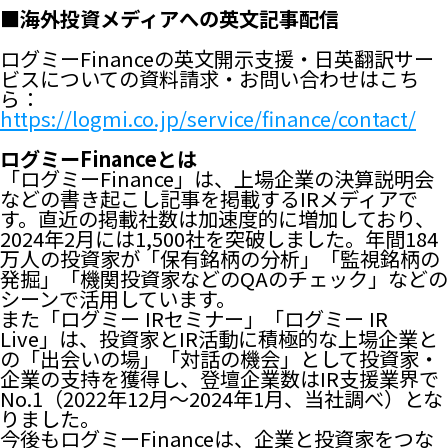
■海外投資メディアへの英文記事配信
ログミーFinanceの英文開示支援・日英翻訳サー
ビスについての資料請求・お問い合わせはこち
ら：
https://logmi.co.jp/service/finance/contact/
ログミーFinanceとは
「ログミーFinance」は、上場企業の決算説明会
などの書き起こし記事を掲載するIRメディアで
す。直近の掲載社数は加速度的に増加しており、
2024年2月には1,500社を突破しました。年間184
万人の投資家が「保有銘柄の分析」「監視銘柄の
発掘」「機関投資家などのQAのチェック」などの
シーンで活用しています。
また「ログミー IRセミナー」「ログミー IR
Live」は、投資家とIR活動に積極的な上場企業と
の「出会いの場」「対話の機会」として投資家・
企業の支持を獲得し、登壇企業数はIR支援業界で
No.1（2022年12月〜2024年1月、当社調べ）とな
りました。
今後もログミーFinanceは、企業と投資家をつな