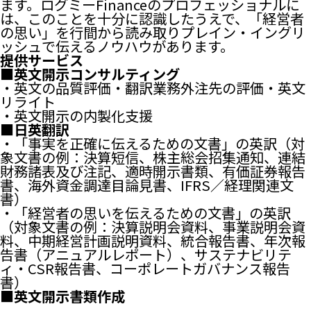
ます。ログミーFinanceのプロフェッショナルに
は、このことを十分に認識したうえで、「経営者
の思い」を行間から読み取りプレイン・イングリ
ッシュで伝えるノウハウがあります。
提供サービス
■英文開示コンサルティング
・英文の品質評価・翻訳業務外注先の評価・英文
リライト
・英文開示の内製化支援
■日英翻訳
・「事実を正確に伝えるための文書」の英訳（対
象文書の例：決算短信、株主総会招集通知、連結
財務諸表及び注記、適時開示書類、有価証券報告
書、海外資金調達目論見書、IFRS／経理関連文
書）
・「経営者の思いを伝えるための文書」の英訳
（対象文書の例：決算説明会資料、事業説明会資
料、中期経営計画説明資料、統合報告書、年次報
告書（アニュアルレポート）、サステナビリテ
ィ・CSR報告書、コーポレートガバナンス報告
書）
■英文開示書類作成