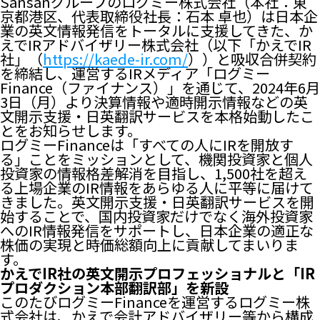
Sansanグループのログミー株式会社（本社：東
京都港区、代表取締役社長：石本 卓也）は日本企
業の英文情報発信をトータルに支援してきた、か
えでIRアドバイザリー株式会社（以下「かえでIR
社」（
https://kaede-ir.com/
））と吸収合併契約
を締結し、運営するIRメディア「ログミー
Finance（ファイナンス）」を通じて、2024年6月
3日（月）より決算情報や適時開示情報などの英
文開示支援・日英翻訳サービスを本格始動したこ
とをお知らせします。
ログミーFinanceは「すべての人にIRを開放す
る」ことをミッションとして、機関投資家と個人
投資家の情報格差解消を目指し、1,500社を超え
る上場企業のIR情報をあらゆる人に平等に届けて
きました。英文開示支援・日英翻訳サービスを開
始することで、国内投資家だけでなく海外投資家
へのIR情報発信をサポートし、日本企業の適正な
株価の実現と時価総額向上に貢献してまいりま
す。
かえでIR社の英文開示プロフェッショナルと「IR
プロダクション本部翻訳部」を新設
このたびログミーFinanceを運営するログミー株
式会社は、かえで会計アドバイザリー等から構成