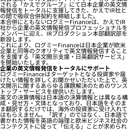
される「かえでグループ」にて日本企業の英文情
報発信をトータルに支援してきた、かえでIR社と
の間で吸収合併契約を締結しました。
本合併にともないログミーFinanceは、かえでIR
社から企業の英文情報発信プロフェッショナルを
メンバーに迎え、IRプロダクション本部翻訳部を
新設します。
これにより、ログミーFinanceは日本企業が欧米
企業と同等のクオリティで英文情報発信すること
を支援する「英文開示支援・日英翻訳サービス」
を開始いたします。
企業の英文情報発信をトータルにサポート
ログミーFinanceはターゲットとなる投資家や届
けたい情報を詳しくお聞かせいただいた上で、英
文開示に関するあらゆる課題解決のためのワンス
トップ・サービスを提供いたします。
英文の決算情報は日本語の決算情報とは異なる構
成・見せ方・文体となっており、日本語をそのま
ま翻訳するだけでは、海外の投資家に受け入れて
はもらえません。「訳す」のではなく、日本語で
書かれた情報を英語の論理と欧米ビジネス社会の
コンテクストに従って「伝える」ことが求められ