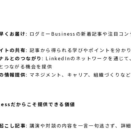
早くお届け
: ログミーBusinessの新着記事や注目
イトの共有
: 記事から得られる学びやポイントを分か
ナルとのつながり
: LinkedInのネットワークを通
とつながる機会を提供
の情報提供
: マネジメント、キャリア、組織づくりな
inessだからこそ提供できる価値
起こし記事
: 講演や対談の内容を一言一句逃さず、詳