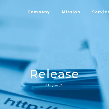
Company
Mission
Servic
Release
リリース