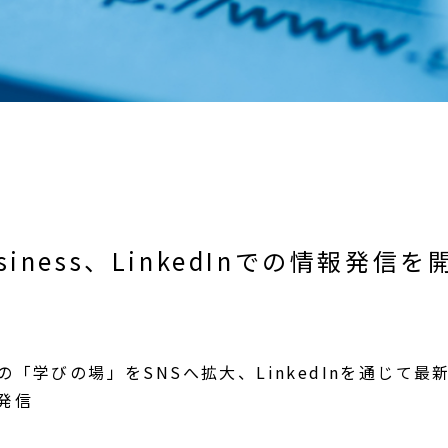
iness、LinkedInでの情報発信を
「学びの場」をSNSへ拡大、LinkedInを通じて
発信