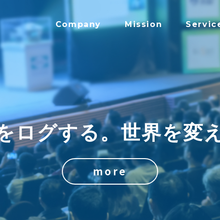
Company
Mission
Servic
をログする。
世界を変
more