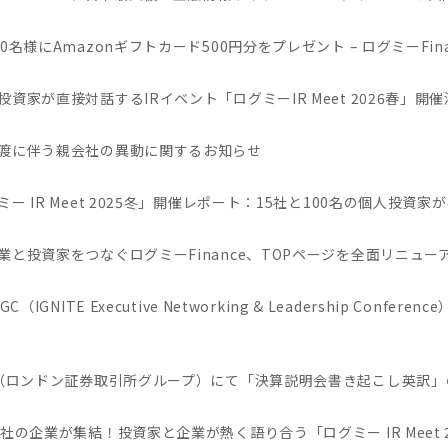
00名様にAmazonギフトカード500円分をプレゼント – ログミーFi
投資家が直接対話するIRイベント「ログミーIR Meet 2026春」開
渡に伴う親会社の異動に関するお知らせ
ミー IR Meet 2025冬」開催レポート：15社と100名の個人投資家
業と投資家をつなぐログミーFinance、TOPページを全面リニュー
IGC（IGNITE Executive Networking & Leadership C
G（ロンドン証券取引所グループ）にて「決算説明会書き起こし英訳」の
5社の企業が集結！投資家と企業が熱く語り合う「ログミー IR Meet 