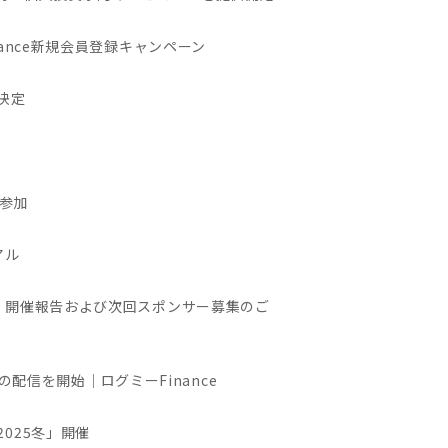
nance新規会員登録キャンペーン
催決定
が参加
アル
onference）開催報告および次回スポンサー募集のご
配信を開始｜ログミーFinance
2025冬」開催