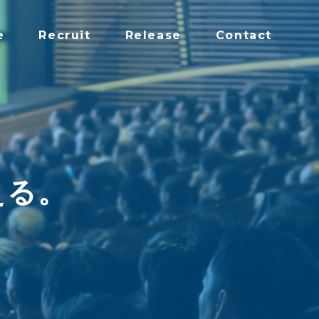
e
Recruit
Release
Contact
える。