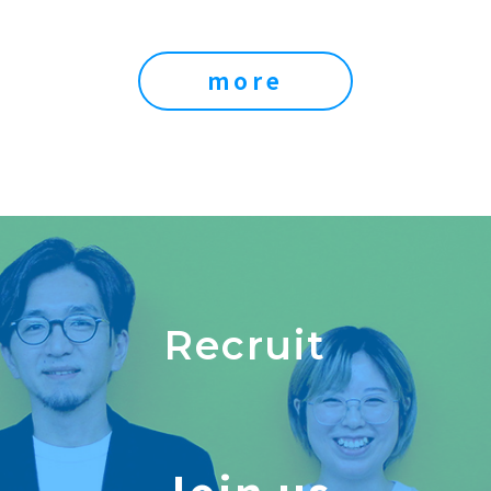
more
Recruit
Join us