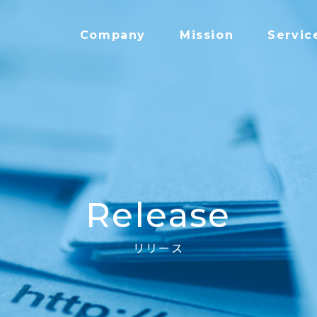
Company
Mission
Servic
Release
リリース