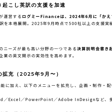
き起こし英訳の支援を加速
が運営する
ログミーFinanceは、2024年6月に「か
翻訳を本格展開。2025年9月時点で500社以上の支援
のニーズが最も高い分野の一つである
決算説明会書き
企業の英文開示の実効性を高めます。
拡充（2025年9月〜）
中核機能に加え、以下のメニューを拡充し、企画・制作・
ord／Excel／PowerPoint／Adobe InDesign