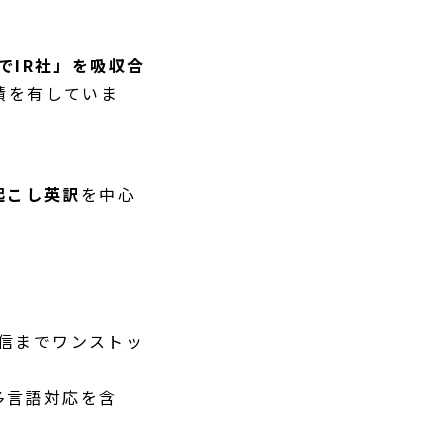
えでIR社」を吸収合
実績を有していま
起こし英訳
を中心
配信までワンストッ
など、多言語対応を含