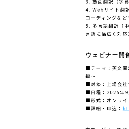
3. 動画翻訳（
4. Webサイト
コーディングなど
5. 多言語翻訳
言語に幅広く対応
ウェビナー開
■テーマ：英文開
編～
■対象：上場会社
■日程：2025年9
■形式：オンライ
■詳細・申込：
ht