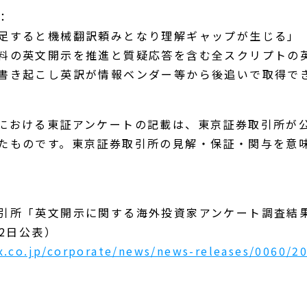
：
足すると機械翻訳頼みとなり理解ギャップが生じる」
料の英文開示を推進と質疑応答を含む全スクリプトの
書き起こし英訳が情報ベンダー等から後追いで取得で
における東証アンケートの記載は、東京証券取引所が
たものです。東京証券取引所の見解・保証・関与を意
引所「英文開示に関する海外投資家アンケート調査結
月2日公表）
x.co.jp/corporate/news/news-releases/0060/2