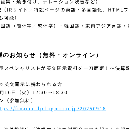
字幕編集・焼き付け、ナレーション吹替など）
翻訳（IRサイト／特設ページの英語・多言語化、HTML
も可能）
（中国語（簡体字／繁体字）・韓国語・東南アジア言語・
）
催のお知らせ（無料・オンライン）
示スペシャリストが英文開示資料を一刀両断！～決算
で英文開示に携わられる方
月16日（火）17:30〜18:30
ン（参加無料）
tps://finance-lp.logmi.co.jp/20250916