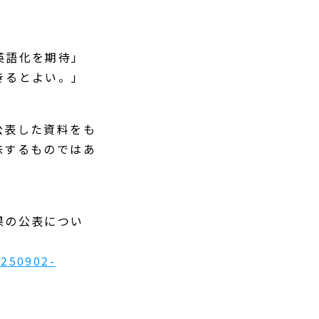
英語化を期待」
きるとよい。」
公表した資料をも
味するものではあ
果の公表につい
0250902-