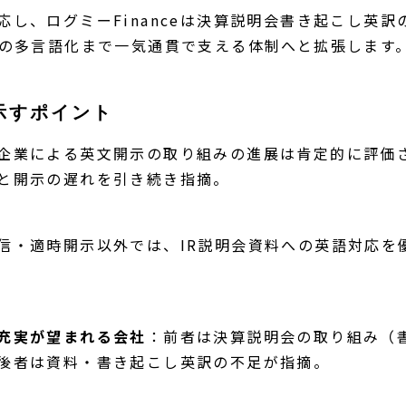
応し、ログミーFinanceは決算説明会書き起こし英
務の多言語化まで一気通貫で支える体制へと拡張します
示すポイント
企業による英文開示の取り組みの進展は肯定的に評価
と開示の遅れを引き続き指摘。
信・適時開示以外では、IR説明会資料への英語対応を
充実が望まれる会社
：前者は決算説明会の取り組み（
後者は資料・書き起こし英訳の不足が指摘。