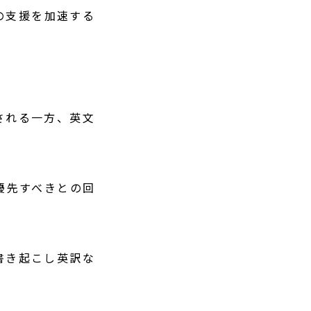
訳の支援を加速する
。
される一方、英文
優先すべきとの回
書き起こし英訳な