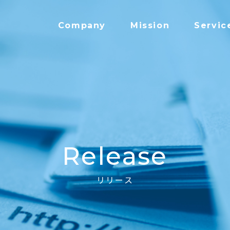
Company
Mission
Servic
Release
リリース